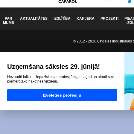
PAR
AKTUALITĀTES
IZGLĪTĪBA
KARJERA
PROJEKTI
PIEA
MUMS
IZG
© 2012 - 2026 Latgales Industriālais t
Uzņemšana sāksies 29. jūnijā!
Nezaudē laiku — iepazīsties ar profesijām jau tagad un atrodi sev
piemērotāko nākotnes virzienu.
Izvēlēties profesiju