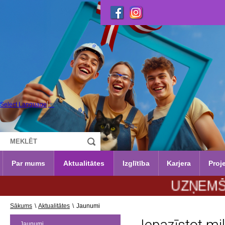
Select Language
▼
Par mums
Aktualitātes
Izglītība
Karjera
Proje
UZŅEMŠANA 202
Sākums
\
Aktualitātes
\
Jaunumi
Jaunumi