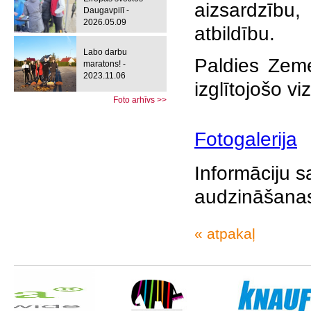
aizsardzību,
Daugavpilī -
2026.05.09
atbildību.
Labo darbu
Paldies Zeme
maratons! -
2023.11.06
izglītojošo vizī
Foto arhīvs >>
Fotogalerija
Informāciju s
audzināšana
« atpakaļ