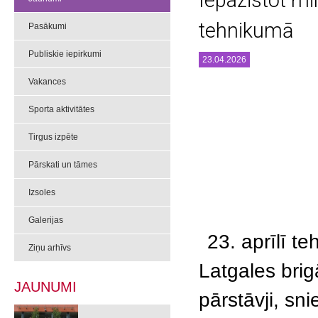
Iepazīstot mi
tehnikumā
Pasākumi
Publiskie iepirkumi
23.04.2026
Vakances
Sporta aktivitātes
Tirgus izpēte
Pārskati un tāmes
Izsoles
Galerijas
23. aprīlī t
Ziņu arhīvs
Latgales brig
JAUNUMI
pārstāvji, sn