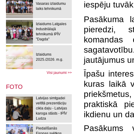
iespēju tuvāk 
Vasaras izlaidumu
laiks tehnikumā
Pasākuma lai
Izlaidums Latgales
pieredzi, s
Industriālajā
tehnikumā IPĪV
komandas d
"Dagda"
sagatavotīb
Izlaidums
jautājumus u
2025./2026. m.g.
Īpašu intere
Visi jaunumi >>
kuras laikā 
FOTO
priekšmetus,
Latvijas simtgadei
praktiskā pi
veltītā prezentāciju
cikla daļu - Latvijas
ikdienu un da
karoga stāsts - IPĪV
Ludza
Pasākums ve
Piedalīšanās
Eiropas svētkos