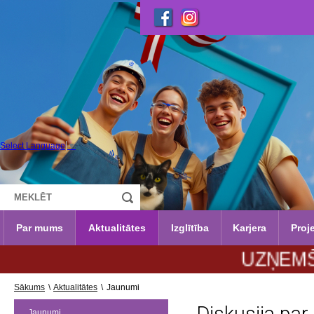
Select Language
▼
Par mums
Aktualitātes
Izglītība
Karjera
Proje
UZŅEMŠANA 20
Sākums
\
Aktualitātes
\
Jaunumi
Jaunumi