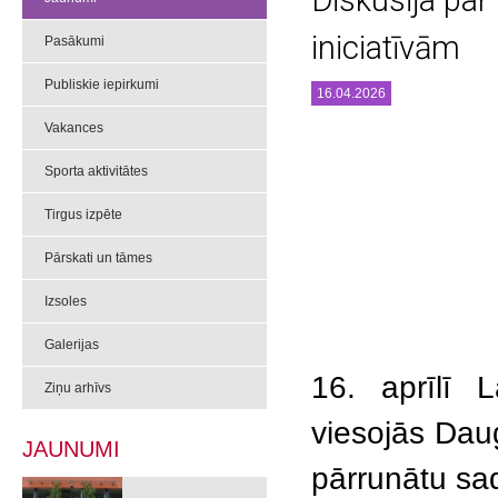
Diskusija par 
iniciatīvām
Pasākumi
Publiskie iepirkumi
16.04.2026
Vakances
Sporta aktivitātes
Tirgus izpēte
Pārskati un tāmes
Izsoles
Galerijas
16. aprīlī L
Ziņu arhīvs
viesojās Dau
JAUNUMI
pārrunātu sa