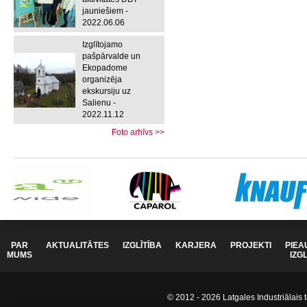
jauniešiem -
2022.06.06
Izglītojamo
pašpārvalde un
Ekopadome
organizēja
ekskursiju uz
Salienu -
2022.11.12
Foto arhīvs >>
PAR
AKTUALITĀTES
IZGLĪTĪBA
KARJERA
PROJEKTI
PIEA
MUMS
IZG
© 2012 - 2026 Latgales Industriālais t