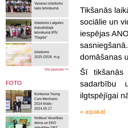
Vasaras izlaidumu
Tikšanās laik
laiks tehnikumā
sociālie un v
Izlaidums Latgales
Industriālajā
iespējas ANO 
tehnikumā IPĪV
"Dagda"
sasniegšanā.
Izlaidums
domāšanas un 
2025./2026. m.g.
Visi jaunumi >>
Šī tikšanās
sadarbību u
FOTO
ilgtspējīgai n
Konkursa Young
Cars Mechanic
2024 fināls -
2024.05.17
« atpakaļ
Notikusi Veselības
diena un EKO
aktivitātes DBT