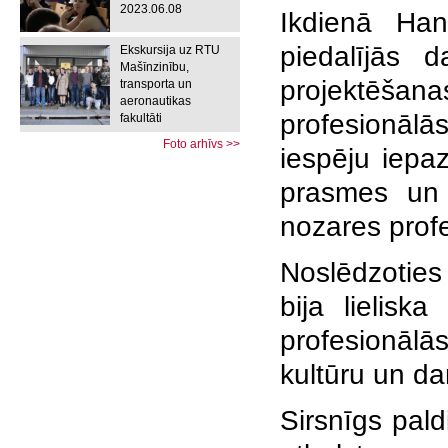
2023.06.08
Ikdienā Ha
piedalījās 
Ekskursija uz RTU
Mašīnzinību,
projektēšan
transporta un
aeronautikas
profesionālā
fakultāti
Foto arhīvs >>
iespēju iepaz
prasmes un g
nozares prof
Noslēdzoties 
bija lielisk
profesionāl
kultūru un dar
Sirsnīgs pal