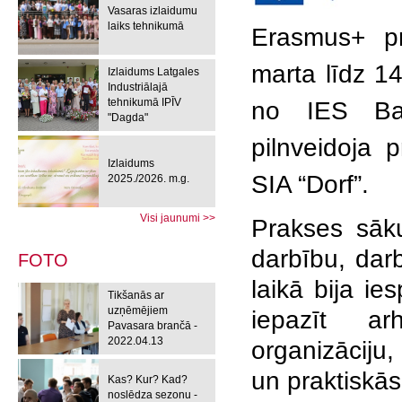
Vasaras izlaidumu
laiks tehnikumā
Erasmus+ p
marta līdz 1
Izlaidums Latgales
Industriālajā
tehnikumā IPĪV
no IES Bat
"Dagda"
pilnveidoja
Izlaidums
SIA “Dorf”.
2025./2026. m.g.
Visi jaunumi >>
Prakses sāk
darbību, dar
FOTO
laikā bija ie
Tikšanās ar
uzņēmējiem
iepazīt ar
Pavasara brančā -
2022.04.13
organizāciju,
un praktiskās
Kas? Kur? Kad?
noslēdza sezonu -