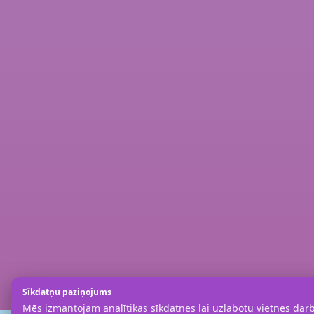
Sīkdatņu paziņojums
Mēs izmantojam analītikas sīkdatnes lai uzlabotu vietnes darbī