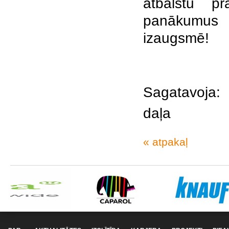
atbalstu p
panākumus t
izaugsmē!
Sagatavoja: 
daļa
« atpakaļ