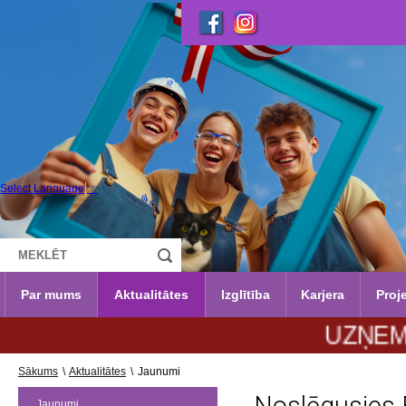
Select Language
▼
Par mums
Aktualitātes
Izglītība
Karjera
Proje
UZŅEMŠANA 20
Sākums
\
Aktualitātes
\
Jaunumi
Jaunumi