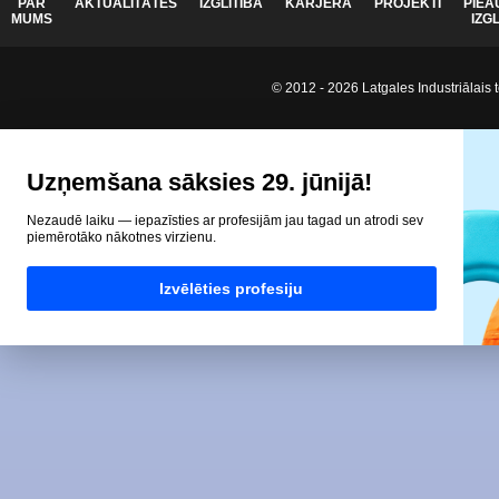
PAR
AKTUALITĀTES
IZGLĪTĪBA
KARJERA
PROJEKTI
PIEA
MUMS
IZG
© 2012 - 2026 Latgales Industriālais t
Uzņemšana sāksies 29. jūnijā!
Nezaudē laiku — iepazīsties ar profesijām jau tagad un atrodi sev
piemērotāko nākotnes virzienu.
Izvēlēties profesiju