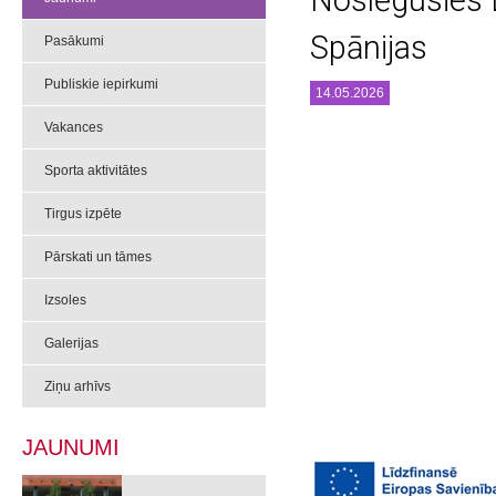
Noslēgusies 
Spānijas
Pasākumi
Publiskie iepirkumi
14.05.2026
Vakances
Sporta aktivitātes
Tirgus izpēte
Pārskati un tāmes
Izsoles
Galerijas
Ziņu arhīvs
JAUNUMI