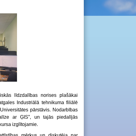
skās līdzdalības norises plašākai
atgales Industriālā tehnikuma filiālē
s Universitātes pārstāvis. Nodarbības
līze ar ĢIS
”, un tajās piedalījās
ursa izglītojamie.
attīstības mērķus un diskutēja par