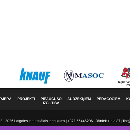
RJERA
PROJEKTI
PIEAUGUŠO
AUDZĒKŅIEM
PEDAGOGIEM
K
IZGLĪTĪBA
 - 2026 Latgales Industriālais tehnikums | +371 65446296 | Jātnieku iela 87 | lint@l