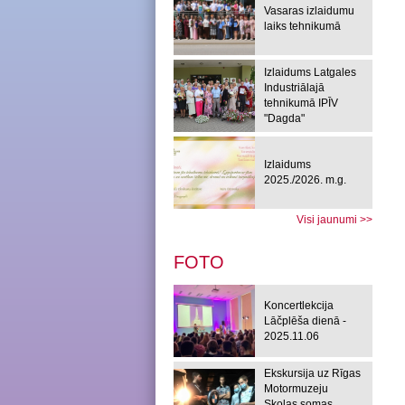
Vasaras izlaidumu
laiks tehnikumā
Izlaidums Latgales
Industriālajā
tehnikumā IPĪV
"Dagda"
Izlaidums
2025./2026. m.g.
Visi jaunumi >>
FOTO
Koncertlekcija
Lāčplēša dienā -
2025.11.06
Ekskursija uz Rīgas
Motormuzeju
Skolas somas