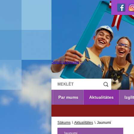
Select Language
▼
Par mums
Aktualitātes
Izglī
Sākums
\
Aktualitātes
\
Jaunumi
Jaunumi