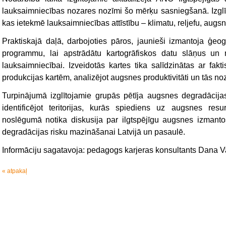
lauksaimniecības nozares nozīmi šo mērķu sasniegšanā. Izglīt
kas ietekmē lauksaimniecības attīstību – klimatu, reljefu, aug
Praktiskajā daļā, darbojoties pāros, jaunieši izmantoja ģeog
programmu, lai apstrādātu kartogrāfiskos datu slāņus un no
lauksaimniecībai. Izveidotās kartes tika salīdzinātas ar fa
produkcijas kartēm, analizējot augsnes produktivitāti un tās no
Turpinājumā izglītojamie grupās pētīja augsnes degradācijas
identificējot teritorijas, kurās spiediens uz augsnes res
noslēgumā notika diskusija par ilgtspējīgu augsnes izmant
degradācijas risku mazināšanai Latvijā un pasaulē.
Informāciju sagatavoja: pedagogs karjeras konsultants Dana V
« atpakaļ