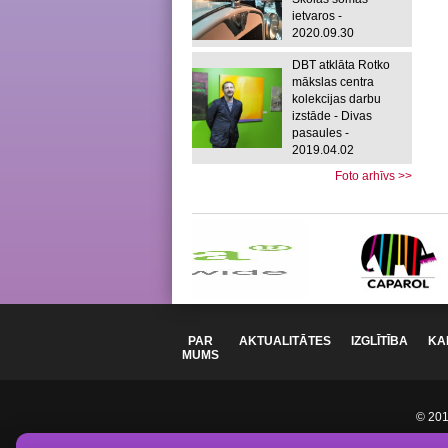
ietvaros -
2020.09.30
DBT atklāta Rotko
mākslas centra
kolekcijas darbu
izstāde - Divas
pasaules -
2019.04.02
Foto arhīvs >>
PAR
AKTUALITĀTES
IZGLĪTĪBA
KA
MUMS
© 2012