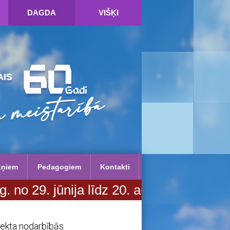
DAGDA
VIŠĶI
kņiem
Pedagogiem
Kontakti
ūnija līdz 20. augustam. Vairāk infor
jekta nodarbībās