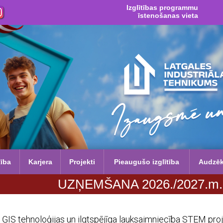
Izglītības programmu
īstenošanas vieta
tība
Karjera
Projekti
Pieaugušo izglītība
Audzē
UZŅEMŠANA 2026./2027.m.g. no 29. j
ĢIS tehnoloģijas un ilgtspējīga lauksaimniecība STEM pro