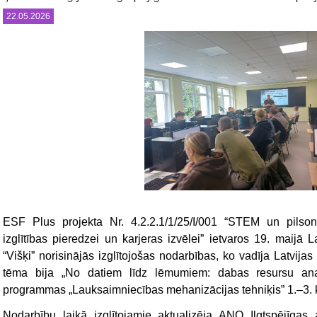
22.05.2026
ESF Plus projekta Nr. 4.2.2.1/1/25/I/001 “STEM un pilsoni
izglītības pieredzei un karjeras izvēlei” ietvaros 19. maijā L
“Višķi” norisinājās izglītojošas nodarbības, ko vadīja Latvija
tēma bija „
No datiem līdz lēmumiem: dabas resursu ana
programmas „Lauksaimniecības mehanizācijas tehniķis” 1.–3. k
Nodarbību laikā izglītojamie aktualizēja ANO Ilgtspējīgas 