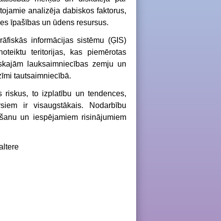
ojamie analizēja dabiskos faktorus,
snes īpašības un ūdens resursus.
rāfiskās informācijas sistēmu (ĢIS)
teiktu teritorijas, kas piemērotas
ktiskajām lauksaimniecības zemju un
zīmi tautsaimniecībā.
 riskus, to izplatību un tendences,
ursiem ir visaugstākais. Nodarbību
ošanu un iespējamiem risinājumiem
altere