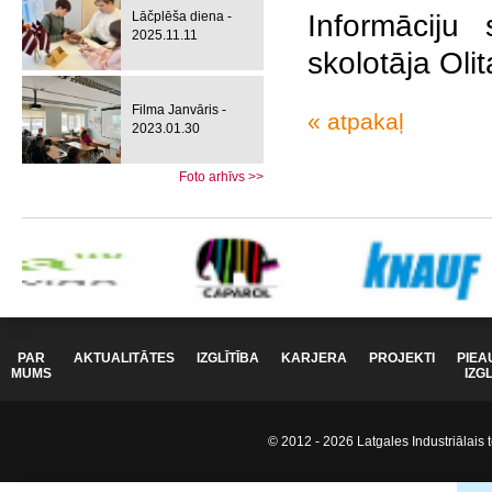
Lāčplēša diena -
Informāciju 
2025.11.11
skolotāja Oli
Filma Janvāris -
« atpakaļ
2023.01.30
Foto arhīvs >>
PAR
AKTUALITĀTES
IZGLĪTĪBA
KARJERA
PROJEKTI
PIEA
MUMS
IZG
© 2012 - 2026 Latgales Industriālais t