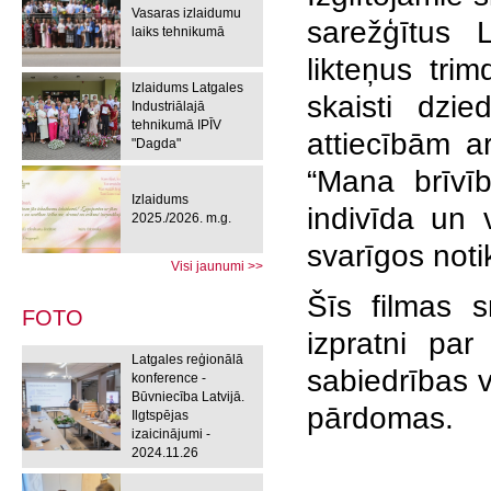
Vasaras izlaidumu
sarežģītus 
laiks tehnikumā
likteņus trim
Izlaidums Latgales
skaisti dzi
Industriālajā
tehnikumā IPĪV
attiecībām a
"Dagda"
“Mana brīvī
Izlaidums
indivīda un 
2025./2026. m.g.
svarīgos not
Visi jaunumi >>
Šīs filmas s
FOTO
izpratni par
Latgales reģionālā
sabiedrības v
konference -
Būvniecība Latvijā.
pārdomas.
Ilgtspējas
izaicinājumi -
2024.11.26