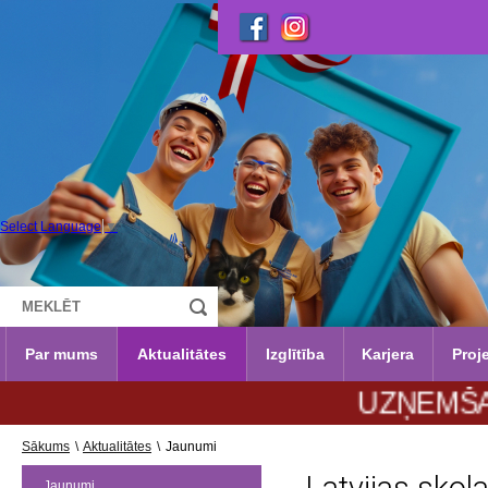
Select Language
▼
Par mums
Aktualitātes
Izglītība
Karjera
Proje
UZŅEMŠANA 2026
Sākums
\
Aktualitātes
\
Jaunumi
Jaunumi