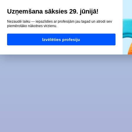
Uzņemšana sāksies 29. jūnijā!
Nezaudē laiku — iepazīsties ar profesijām jau tagad un atrodi sev
piemērotāko nākotnes virzienu.
Izvēlēties profesiju