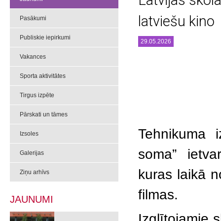
Latvijas skol
latviešu kino
Pasākumi
Publiskie iepirkumi
29.05.2026
Vakances
Sporta aktivitātes
Tirgus izpēte
Pārskati un tāmes
Tehnikuma iz
Izsoles
soma” ietvaro
Galerijas
kuras laikā n
Ziņu arhīvs
filmas.
JAUNUMI
Izglītojamie s