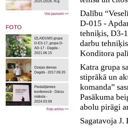
2025./2026. m.g.
Dalību “Vesel
Visi jaunumi >>
D-015 - Apdar
FOTO
tehniķis, D3-
IZLAIDUMS grupa
darbu tehniķi
D-ES-17, grupa D-
AD-17 - Dagda -
Konditora palī
2021.06.15
Katra grupa sa
Dzejas dienas
Dagdā - 2017.09.20
stiprākā un a
komanda” sasni
Piedalījāmies
konferencē - Dārzu
Pasākuma beigā
māksla -
2024.03.09
abolu pirāgi ar
Foto arhīvs >>
Sagatavoja J.