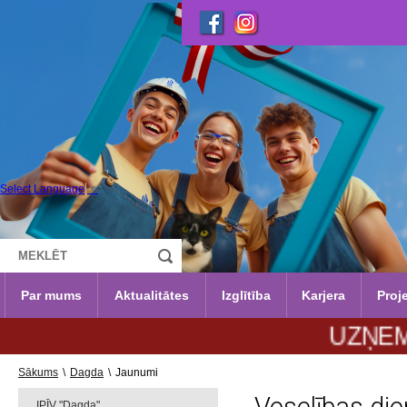
Select Language
▼
Par mums
Aktualitātes
Izglītība
Karjera
Proje
UZŅEMŠANA 2
Sākums
\
Dagda
\
Jaunumi
IPĪV "Dagda"