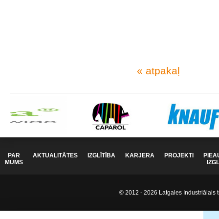
« atpakaļ
PAR
AKTUALITĀTES
IZGLĪTĪBA
KARJERA
PROJEKTI
PIEA
MUMS
IZG
© 2012 - 2026 Latgales Industriālais t