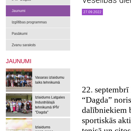
Veselības di
Jaunumi
27.09.2022
Izglītības programmas
Pasākumi
Zvanu saraksts
JAUNUMI
Vasaras izlaidumu
laiks tehnikumā
22. septembrī
“Dagda” noris
Izlaidums Latgales
Industriālajā
dalībniekiem b
tehnikumā IPĪV
"Dagda"
sportiskās akti
Izlaidums
tenisā un cito