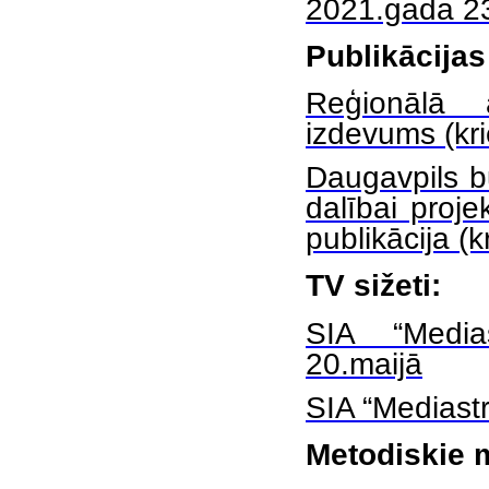
2021.gada 23
Publikācijas
Reģionālā 
izdevums (kr
Daugavpils b
dalībai proj
publikācija (
TV sižeti:
SIA “Medias
20.maijā
SIA “Mediastr
Metodiskie ma