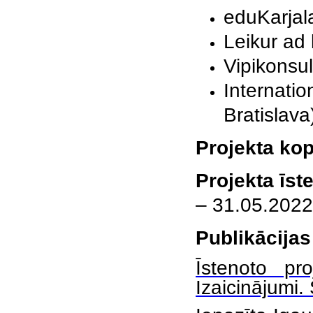
eduKarjal
Leikur ad 
Vipikonsu
Internatio
Bratislava
Projekta ko
Projekta īs
– 31.05.2022
Publikācijas
Īstenoto pr
Izaicinājumi.