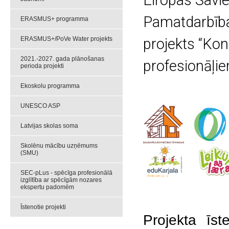
Eiropas Sav
Pamatdarbības
ERASMUS+ programma
ERASMUS+/PoVe Water projekts
projekts “Kon
2021.-2027. gada plānošanas
profesionāļi
perioda projekti
Ekoskolu programma
UNESCO ASP
Latvijas skolas soma
Skolēnu mācību uzņēmums
(SMU)
SEC-pLus - spēcīga profesionālā
izglītība ar spēcīgām nozares
ekspertu padomēm
Īstenotie projekti
P
rojekta īs