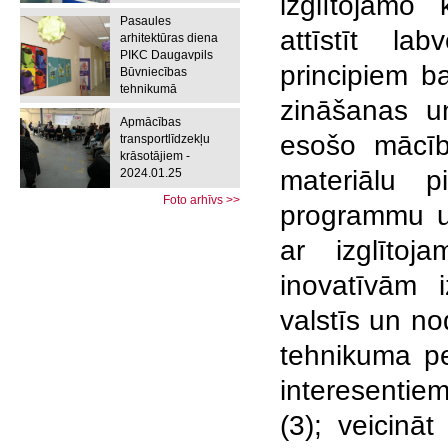
izglītojamo 
Pasaules
attīstīt lab
arhitektūras diena
PIKC Daugavpils
principiem b
Būvniecības
tehnikumā
zināšanas un
Apmācības
esošo mācīb
transportlīdzekļu
krāsotājiem -
materiālu pi
2024.01.25
Foto arhīvs >>
programmu un
ar izglītoj
inovatīvām 
valstīs un n
tehnikuma pe
interesentiem
(3); veicinā