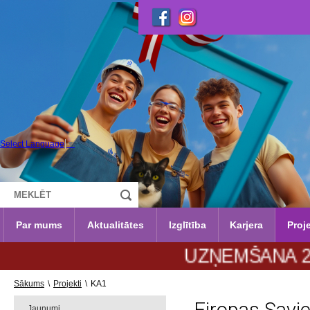
Select Language
▼
Par mums
Aktualitātes
Izglītība
Karjera
Proje
UZŅEMŠANA 2026./2027.m.g
Sākums
\
Projekti
\
KA1
Jaunumi