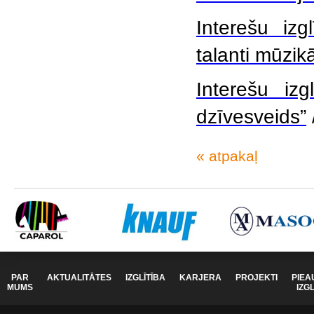
Interešu iz
talanti mūzik
Interešu iz
dzīvesveids”
« atpakaļ
PAR
AKTUALITĀTES
IZGLĪTĪBA
KARJERA
PROJEKTI
PIEA
MUMS
IZG