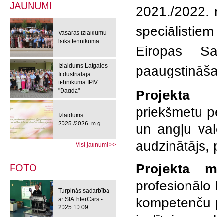
JAUNUMI
2021./2022. 
speciālistie
Vasaras izlaidumu
laiks tehnikumā
Eiropas Sav
Izlaidums Latgales
paaugstināša
Industriālajā
tehnikumā IPĪV
"Dagda"
Projekta m
priekšmetu p
Izlaidums
2025./2026. m.g.
un angļu val
audzinātājs, 
Visi jaunumi >>
Projekta m
FOTO
profesionālo 
Turpinās sadarbība
kompetenču p
ar SIA InterCars -
2025.10.09