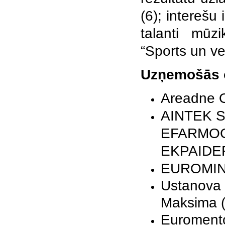
(6); intereš
talanti mūzi
“Sports un ve
Uzņemošās o
Areadne O
AINTEK 
EFARMOG
EKPAIDE
EUROMIN
Ustanova 
Maksima
(
Euroment