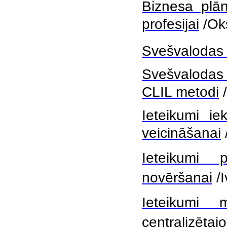
Biznesa plān
profesijai
/Ok
Svešvalodas 
Svešvalodas
CLIL metodi
Ieteikumi ie
veicināšanai
Ieteikumi p
novēršanai
/
Ieteikumi 
centralizēta