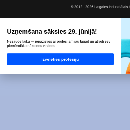
© 2012 - 2026 Latgales Industriālais t
Uzņemšana sāksies 29. jūnijā!
Nezaudē laiku — iepazīsties ar profesijām jau tagad un atrodi sev
piemērotāko nākotnes virzienu.
Izvēlēties profesiju