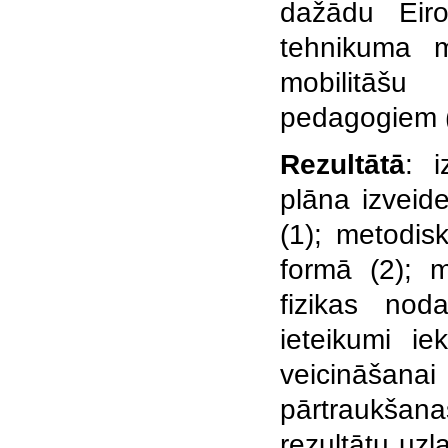
dažādu Eirop
tehnikuma mā
mobilitāšu 
pedagogiem (
Rezultātā
: i
plāna izveide
(1); metodis
formā (2); m
fizikas nod
ieteikumi ie
veicināšanai
pārtraukšan
rezultātu uz