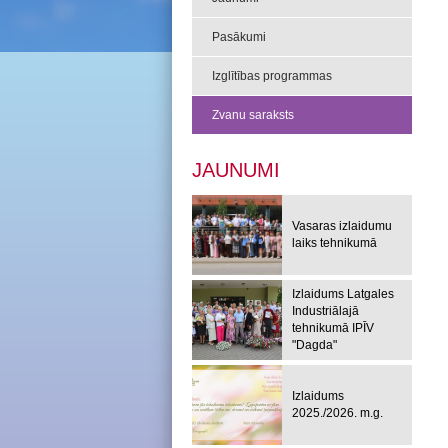
Pasākumi
Izglītības programmas
Zvanu saraksts
JAUNUMI
Vasaras izlaidumu
laiks tehnikumā
Izlaidums Latgales
Industriālajā
tehnikumā IPĪV
"Dagda"
Izlaidums
2025./2026. m.g.