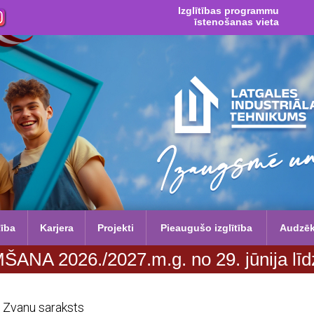
Izglītības programmu
īstenošanas vieta
tība
Karjera
Projekti
Pieaugušo izglītība
Audzē
6./2027.m.g. no 29. jūnija līdz 20. a
Zvanu saraksts