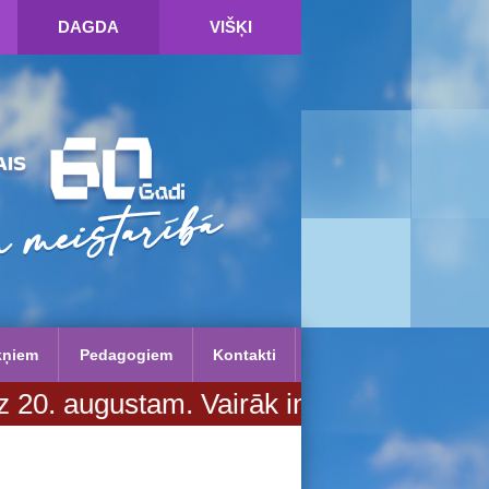
DAGDA
VIŠĶI
kņiem
Pedagogiem
Kontakti
ugustam. Vairāk informācijas SPIED ŠE