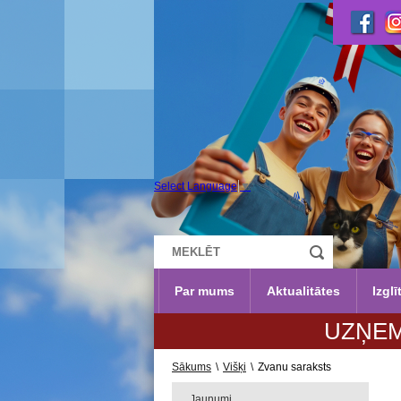
Select Language
▼
Par mums
Aktualitātes
Izglī
UZŅEMŠANA 202
Sākums
\
Višķi
\
Zvanu saraksts
Jaunumi