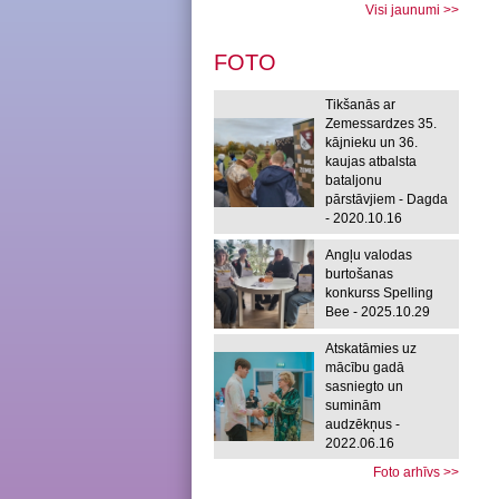
Visi jaunumi >>
FOTO
Tikšanās ar
Zemessardzes 35.
kājnieku un 36.
kaujas atbalsta
bataljonu
pārstāvjiem - Dagda
- 2020.10.16
Angļu valodas
burtošanas
konkurss Spelling
Bee - 2025.10.29
Atskatāmies uz
mācību gadā
sasniegto un
suminām
audzēkņus -
2022.06.16
Foto arhīvs >>