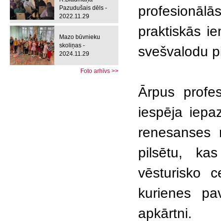
profesionālā
Pazudušais dēls -
2022.11.29
praktiskās i
Mazo būvnieku
skoliņas -
svešvalodu p
2024.11.29
Foto arhīvs >>
Ārpus profes
iespēja iepa
renesanses 
pilsētu, ka
vēsturisko 
kurienes pa
apkārtni.