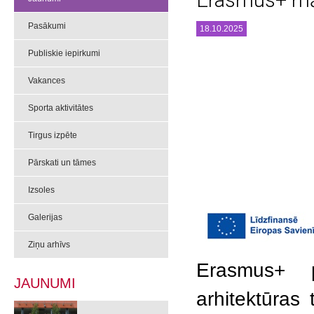
Erasmus+ māc
Pasākumi
18.10.2025
Publiskie iepirkumi
Vakances
Sporta aktivitātes
Tirgus izpēte
Pārskati un tāmes
Izsoles
Galerijas
Ziņu arhīvs
Erasmus+ p
JAUNUMI
arhitektūras 