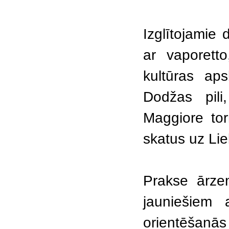
Izglītojamie 
ar vaporett
kultūras aps
Dodžas pili
Maggiore torn
skatus uz Lie
Prakse ārzem
jauniešiem a
orientēšanās