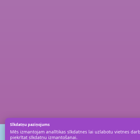
Sīkdatņu paziņojums
Mēs izmantojam analītikas sīkdatnes lai uzlabotu vietnes darbī
piekrītat sīkdatņu izmantošanai.