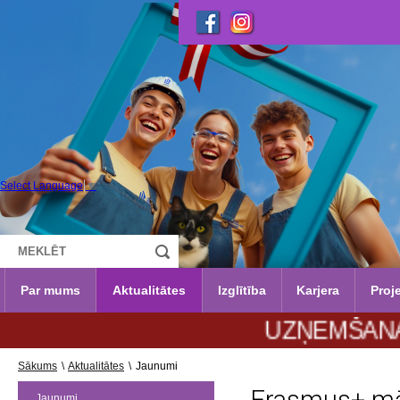
Select Language
▼
Par mums
Aktualitātes
Izglītība
Karjera
Proje
UZŅEMŠANA 2026./2
Sākums
\
Aktualitātes
\
Jaunumi
Jaunumi