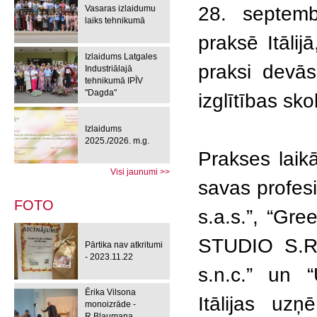
28. septemb
Vasaras izlaidumu
laiks tehnikumā
praksē Itāli
Izlaidums Latgales
praksi devās
Industriālajā
tehnikumā IPĪV
"Dagda"
izglītības sk
Izlaidums
2025./2026. m.g.
Prakses laikā
Visi jaunumi >>
savas profes
FOTO
s.a.s.”, “Gre
STUDIO S.R.
Pārtika nav atkritumi
- 2023.11.22
s.n.c.” un
Ērika Vilsona
Itālijas uzņ
monoizrāde -
R.Blaumaņa