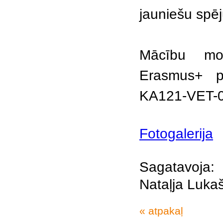
jauniešu spēj
Mācību mob
Erasmus+ p
KA121-VET-0
Fotogalerija
Sagatavoja:
Nataļja Luka
« atpakaļ