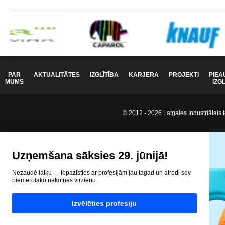
PAR
AKTUALITĀTES
IZGLĪTĪBA
KARJERA
PROJEKTI
PIEA
MUMS
IZG
© 2012 - 2026 Latgales Industriālais t
Uzņemšana sāksies 29. jūnijā!
Nezaudē laiku — iepazīsties ar profesijām jau tagad un atrodi sev
piemērotāko nākotnes virzienu.
Izvēlēties profesiju