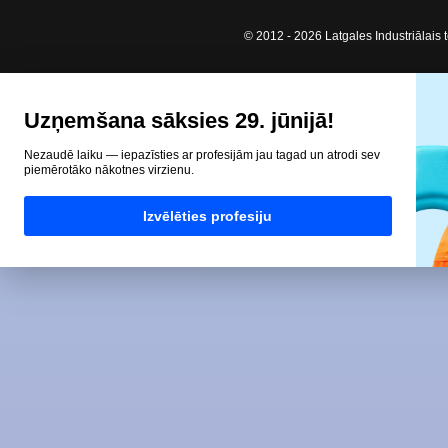
© 2012 - 2026 Latgales Industriālais t
Uzņemšana sāksies 29. jūnijā!
Nezaudē laiku — iepazīsties ar profesijām jau tagad un atrodi sev
piemērotāko nākotnes virzienu.
Izvēlēties profesiju