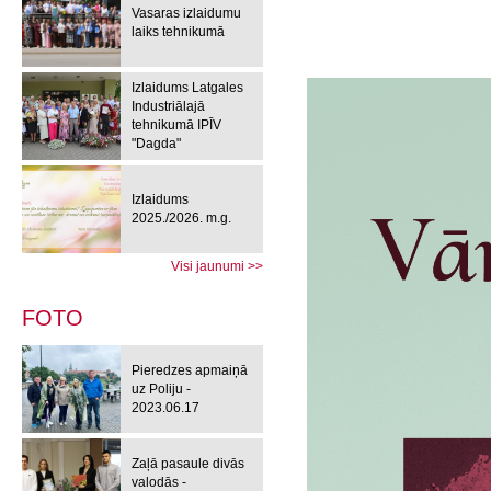
Vasaras izlaidumu
laiks tehnikumā
Izlaidums Latgales
Industriālajā
tehnikumā IPĪV
"Dagda"
Izlaidums
2025./2026. m.g.
Visi jaunumi >>
FOTO
Pieredzes apmaiņā
uz Poliju -
2023.06.17
Zaļā pasaule divās
valodās -