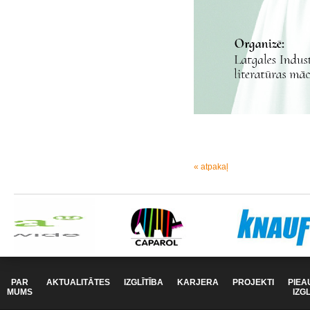
« atpakaļ
PAR
AKTUALITĀTES
IZGLĪTĪBA
KARJERA
PROJEKTI
PIEA
MUMS
IZG