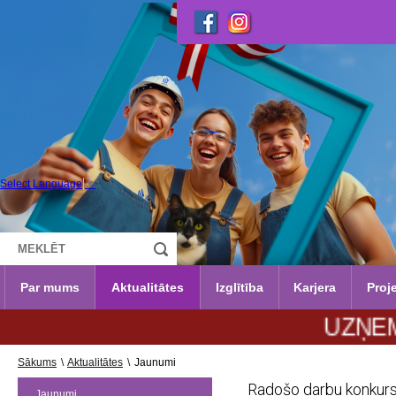
Select Language
▼
Par mums
Aktualitātes
Izglītība
Karjera
Proje
UZŅEMŠANA 2
Sākums
\
Aktualitātes
\
Jaunumi
Radošo darbu konkurss
Jaunumi