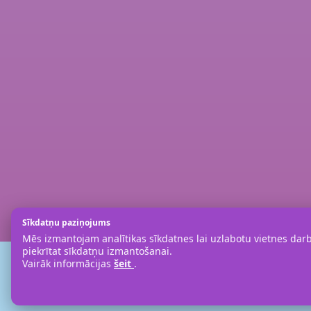
Sīkdatņu paziņojums
Mēs izmantojam analītikas sīkdatnes lai uzlabotu vietnes darbī
piekrītat sīkdatņu izmantošanai.
Vairāk informācijas
šeit
.