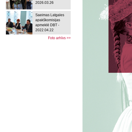
2026.03.26
Saeimas Latgales
apakškomisijas
apmeklē DBT -
2022.04.22
Foto arhīvs >>