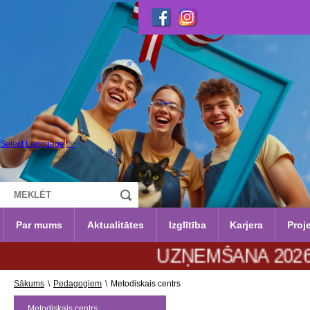
Select Language
▼
Par mums
Aktualitātes
Izglītība
Karjera
Proje
UZŅEMŠANA 2026./2027.m.g. 
Sākums
\
Pedagogiem
\
Metodiskais centrs
Metodiskais centrs