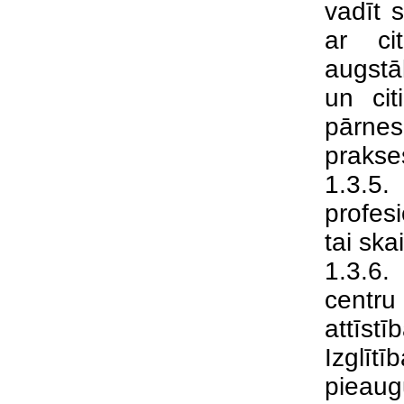
vadīt 
ar ci
augstā
un cit
pārnese
prakse
1.3.5.
profes
tai ska
1.3.6.
centr
attīstī
Izglītī
piea