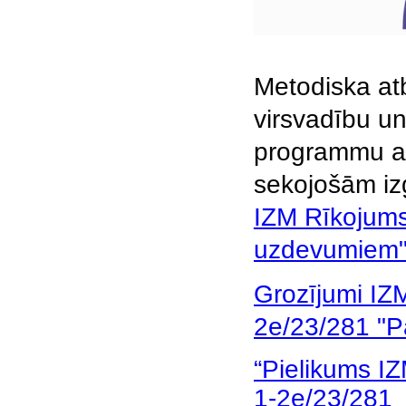
Metodiska at
virsvadību un
programmu att
sekojošām iz
IZM Rīkojums
uzdevumiem
Grozījumi IZ
2e/23/281 "
“Pielikums I
1-2e/23/281