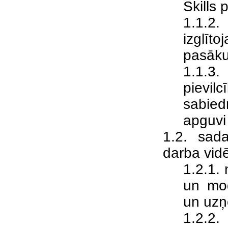
Skills 
1.1.2
izglīt
pasāk
1.1.3
pievi
sabiedr
apguvi 
1.2. sad
darba vidē
1.2.1.
un mod
un uzņ
1.2.2