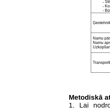
˗ St
˗ Ko
- Bū
Ģeotehnik
Namu pār
Namu aps
Uzkopšana
Transport
Metodiskā at
1. Lai nodro