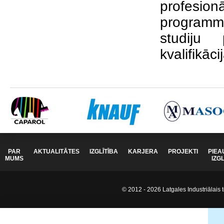
profesionā
programm
studiju 
kvalifikāci
PAR
AKTUALITĀTES
IZGLĪTĪBA
KARJERA
PROJEKTI
PIEA
MUMS
IZG
© 2012 - 2026 Latgales Industriālais t