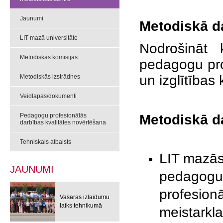
Jaunumi
Metodiskā d
LIT mazā universitāte
Nodrošināt k
Metodiskās komisijas
pedagogu pro
un izglītības
Metodiskās izstrādnes
Veidlapas/dokumenti
Pedagogu profesionālās
Metodiskā d
darbības kvalitātes novērtēšana
Tehniskais atbalsts
LIT mazās 
JAUNUMI
pedagogu p
profesionā
Vasaras izlaidumu
laiks tehnikumā
meistarkla