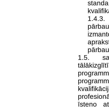
standa
kvalifi
1.4.3.
pārbau
izman
aprak
pārbau
1.5. sa
tālākizglī
programmām
programmā
kvalifikā
profesion
īsteno a