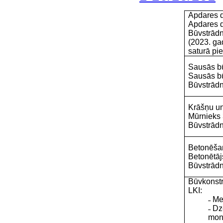
Apdares d
Apdares d
Būvstrādn
(
2023. ga
saturā p
Sausās bū
Sausās bū
Būvstrādn
Krāšņu un
Mūrnieks 
Būvstrādn
Betonēšan
Betonētāj
Būvstrādn
Būvkonstr
LKI:
˗ Me
˗ Dz
mont