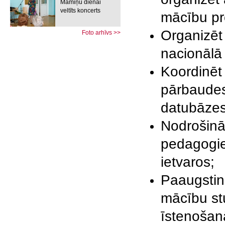
Māmiņu dienai
veltīts koncerts
mācību pr
Organizēt
Foto arhīvs >>
nacionālā 
Koordinēt
pārbaudes
datubāzes 
Nodrošināt
pedagog
ietvaros;
Paaugstin
mācību st
īstenošan