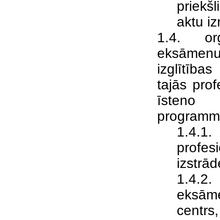
priekš
aktu i
1.4. org
eksāmenus
izglītība
tajās prof
īsteno a
programm
1.4.1
profes
izstrā
1.4.2.
eksām
centrs