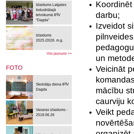
Koordinēt
Izlaidums Latgales
Industriālajā
darbu;
tehnikumā IPĪV
"Dagda"
Izveidot 
pilnveides
Izlaidums
2025./2026. m.g.
pedagogu 
Visi jaunumi >>
un metod
FOTO
Veicināt 
komandas 
Skolotāju diena IPĪV
mācību stu
Dagda
caurviju k
Veikt ped
Vasaras izlaidums -
2018.06.26
novērtēša
organizēt 