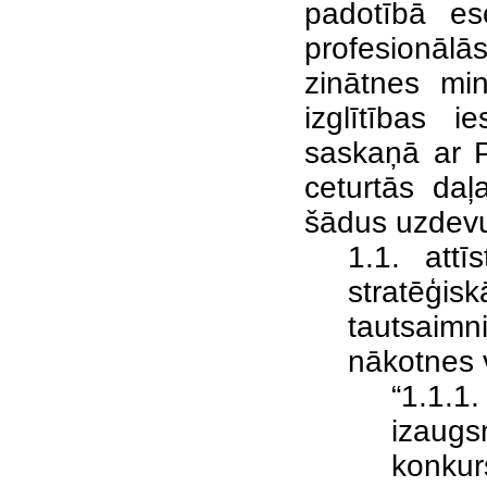
padotībā eso
profesionālā
zinātnes min
izglītības i
saskaņā ar P
ceturtās daļ
šādus uzdev
1.1. attī
stratēģisk
tautsaimn
nākotnes 
“1.1.1
izaugs
konkur