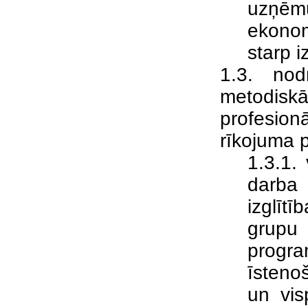
uzņēm
ekonom
starp i
1.3. nod
metodisk
profesion
rīkojuma 
1.3.1.
darba
izglīt
grupu
progra
īsteno
un vis