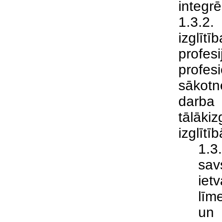
integrē
1.3.2.
izglī
profes
profes
sākotn
darba 
tālāk
izglītī
1.3
sav
iet
līm
un 