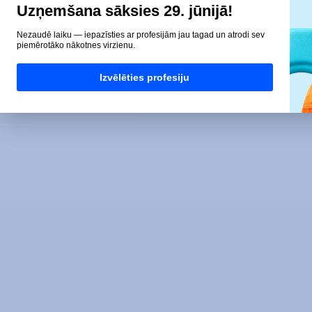
Uzņemšana sāksies 29. jūnijā!
Nezaudē laiku — iepazīsties ar profesijām jau tagad un atrodi sev
piemērotāko nākotnes virzienu.
Izvēlēties profesiju