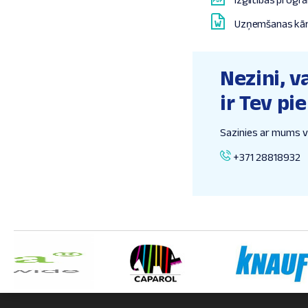
Uzņemšanas kār
Nezini, va
ir Tev p
Sazinies ar mums vai
+371 28818932