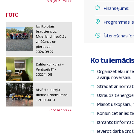
Visi jaunumi >>
Finansējums:
FOTO
Programmas īst
Izglītojošais
brauciens uz
Īstenošanas fo
Nīderlandi: Iegūtās
zināšanas un
pieredze -
2024.09.27
Ko tu iemācī
Dalība konkursā -
Ventspils IT -
Organizēt ēku, inže
2022.11.08
avāriju novēršanu.
Strādāt ar normatī
Atvērto durvju
dienas uzņēmumos
Uzraudzīt energoef
- 2019.04.10
Plānot uzkopšanu, t
Foto arhīvs >>
Komunicēt ar iedzī
Izmantot informāci
Ievērot darba droš