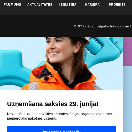
PAR MUMS
AKTUALITĀTES
IZGLĪTĪBA
KARJERA
PROJEKTI
© 2012 - 2026 Latgales Industriālais t
×
Uzņemšana sāksies 29. jūnijā!
Nezaudē laiku — iepazīsties ar profesijām jau tagad un atrodi sev
piemērotāko nākotnes virzienu.