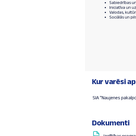
Sabiedrības un
Iniciatīva un 
Valodas, kultū
Sociālās un pi
Kur varēsi a
SIA "Naujenes pakalpo
Dokumenti
Izglītības prog