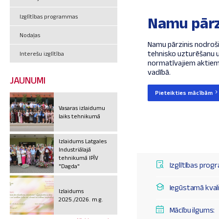
Izglītības programmas
Namu pārz
Nodaļas
Namu pārzinis nodroši
tehnisko uzturēšanu 
Interešu izglītība
normatīvajiem aktiem
vadībā.
JAUNUMI
Pieteikties mācībām
Vasaras izlaidumu
laiks tehnikumā
Izlaidums Latgales
Industriālajā
tehnikumā IPĪV
Izglītības prog
"Dagda"
Iegūstamā kvalif
Izlaidums
2025./2026. m.g.
Mācību ilgums: