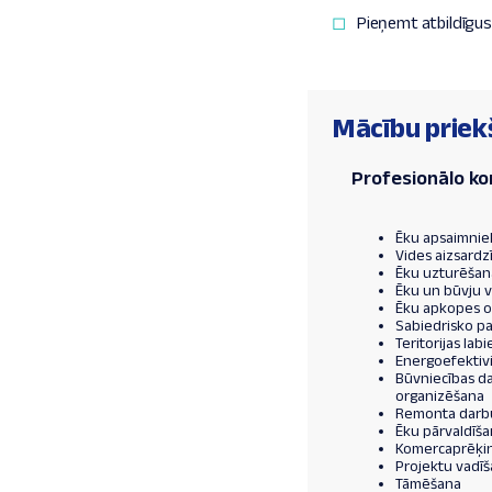
Pieņemt atbildīgus
Mācību priek
Profesionālo k
Ēku apsaimnie
Vides aizsard
Ēku uzturēšan
Ēku un būvju 
Ēku apkopes o
Sabiedrisko p
Teritorijas lab
Energoefektiv
Būvniecības d
organizēšana
Remonta darb
Ēku pārvaldīš
Komercaprēķin
Projektu vadī
Tāmēšana