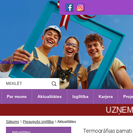
Select Language
▼
Par mums
Aktualitātes
Izglītība
Karjera
Proje
UZŅEMŠANA 2
Sākums
\
Pieaugušo izglītība
\
Aktualitātes
Termogrāfijas pamati 
Aktualitātes