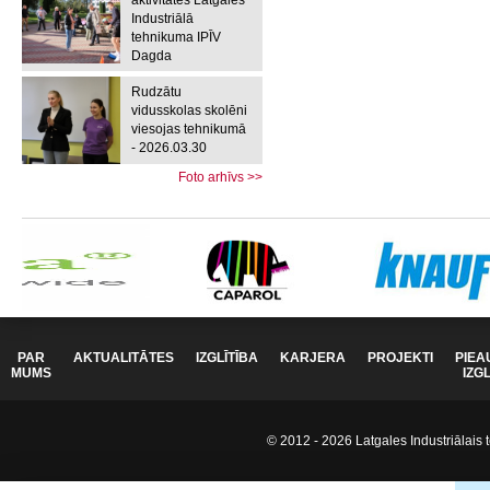
aktivitātes Latgales
Industriālā
tehnikuma IPĪV
Dagda
Rudzātu
vidusskolas skolēni
viesojas tehnikumā
- 2026.03.30
Foto arhīvs >>
PAR
AKTUALITĀTES
IZGLĪTĪBA
KARJERA
PROJEKTI
PIEA
MUMS
IZG
© 2012 - 2026 Latgales Industriālais t