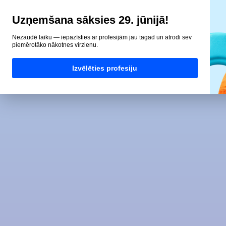
Uzņemšana sāksies 29. jūnijā!
Nezaudē laiku — iepazīsties ar profesijām jau tagad un atrodi sev
piemērotāko nākotnes virzienu.
Izvēlēties profesiju