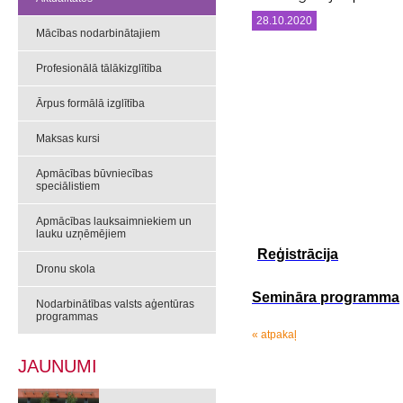
28.10.2020
Mācības nodarbinātajiem
Profesionālā tālākizglītība
Ārpus formālā izglītība
Maksas kursi
Apmācības būvniecības
speciālistiem
Apmācības lauksaimniekiem un
lauku uzņēmējiem
Reģistrācija
Dronu skola
Semināra programma
Nodarbinātības valsts aģentūras
programmas
« atpakaļ
JAUNUMI