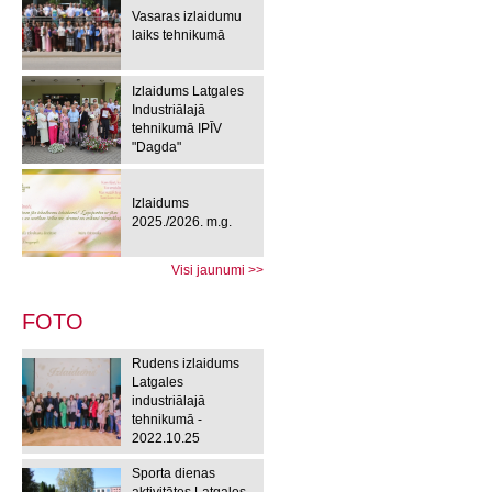
Vasaras izlaidumu
laiks tehnikumā
Izlaidums Latgales
Industriālajā
tehnikumā IPĪV
"Dagda"
Izlaidums
2025./2026. m.g.
Visi jaunumi >>
FOTO
Rudens izlaidums
Latgales
industriālajā
tehnikumā -
2022.10.25
Sporta dienas