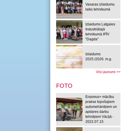
Vasaras izlaidumu
laiks tehnikumā
Izlaidums Latgales
Industriālajā
tehnikumā IPĪV
"Dagda"
Izlaidums
2025./2026. m.g.
Visi jaunumi >>
FOTO
Erasmus+ mācību
prakse topošajiem
automehāniķiem un
apdares darbu
tehniķiem Vācijā -
2022.07.15