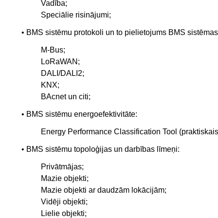
Vadība;
Speciālie risinājumi;
• BMS sistēmu protokoli un to pielietojums BMS sistēma
M-Bus;
LoRaWAN;
DALI/DALI2;
KNX;
BAcnet un citi;
• BMS sistēmu energoefektivitāte:
­Energy Performance Classification Tool (praktiskais
• BMS sistēmu topoloģijas un darbības līmeņi:
­Privātmājas;
Mazie objekti;
Mazie objekti ar daudzām lokācijām;
Vidēji objekti;
Lielie objekti;