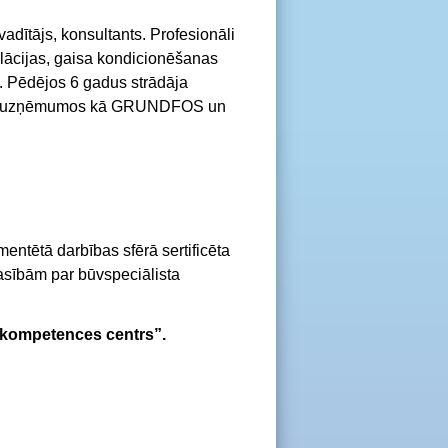
dītājs, konsultants. Profesionāli
ilācijas, gaisa kondicionēšanas
. Pēdējos 6 gadus strādāja
iskos uzņēmumos kā GRUNDFOS un
entētā darbības sfērā sertificēta
asībām par būvspeciālista
 kompetences centrs”.