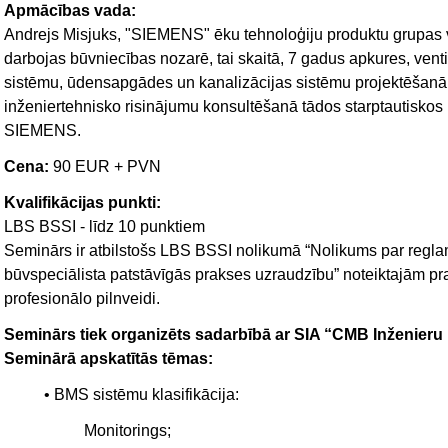
Apmācības vada:
Andrejs Misjuks, "SIEMENS" ēku tehnoloģiju produktu grupas va
darbojas būvniecības nozarē, tai skaitā, 7 gadus apkures, vent
sistēmu, ūdensapgādes un kanalizācijas sistēmu projektēšanā
inženiertehnisko risinājumu konsultēšanā tādos starptaut
SIEMENS.
Cena:
90 EUR + PVN
Kvalifikācijas punkti:
LBS BSSI - līdz 10 punktiem
Seminārs ir atbilstošs LBS BSSI nolikumā “Nolikums par reglam
būvspeciālista patstāvīgās prakses uzraudzību” noteiktajām pr
profesionālo pilnveidi.
Seminārs tiek organizēts sadarbībā ar SIA “CMB Inženieru
Seminārā apskatītās tēmas:
• BMS sistēmu klasifikācija:
Monitorings;