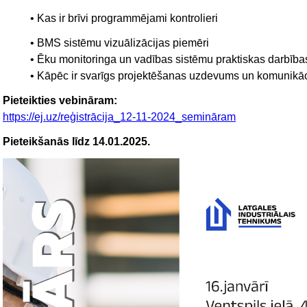
• Kas ir brīvi programmējami kontrolieri
• BMS sistēmu vizuālizācijas piemēri
• Ēku monitoringa un vadības sistēmu praktiskas darbība
• Kāpēc ir svarīgs projektēšanas uzdevums un komunikāc
Pieteikties vebināram:
https://ej.uz/reģistrācija_12-11-2024_semināram
Pieteikšanās līdz 14.01.2025.