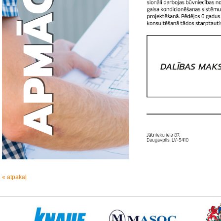
« atpakaļ