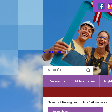
Select Language
▼
Par mums
Aktualitātes
Izglī
UZŅEMŠA
Sākums
\
Pieaugušo izglītība
\
Aktualitātes
Aktualitātes