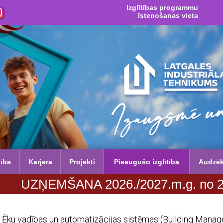
Izglītības programmu
īstenošanas vieta
tība
Karjera
Projekti
Pieaugušo izglītība
Audzē
NA 2026./2027.m.g. no 29. jūnija līdz
Ēku vadības un automatizācijas sistēmas (Building Man