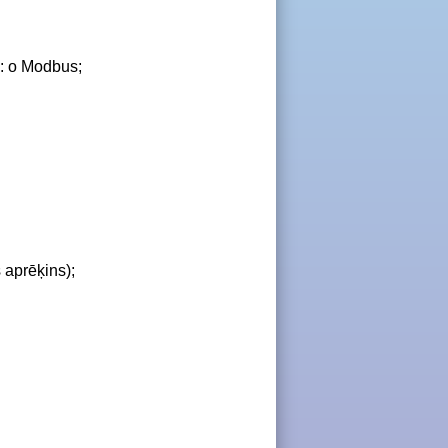
s: o Modbus;
 aprēķins);