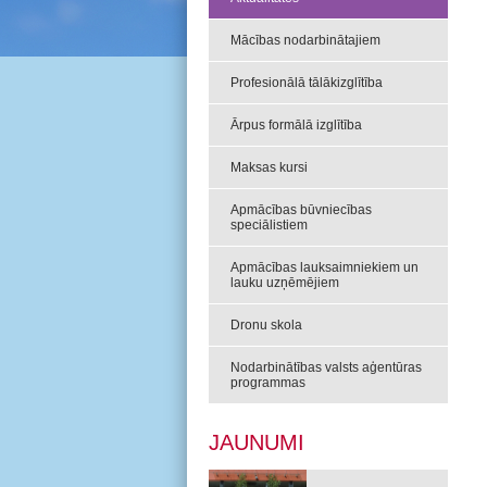
Mācības nodarbinātajiem
Profesionālā tālākizglītība
Ārpus formālā izglītība
Maksas kursi
Apmācības būvniecības
speciālistiem
Apmācības lauksaimniekiem un
lauku uzņēmējiem
Dronu skola
Nodarbinātības valsts aģentūras
programmas
JAUNUMI