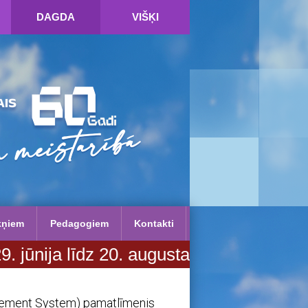
DAGDA
VIŠĶI
kņiem
Pedagogiem
Kontakti
 20. augustam. Vairāk informācijas SP
agement System) pamatlīmenis