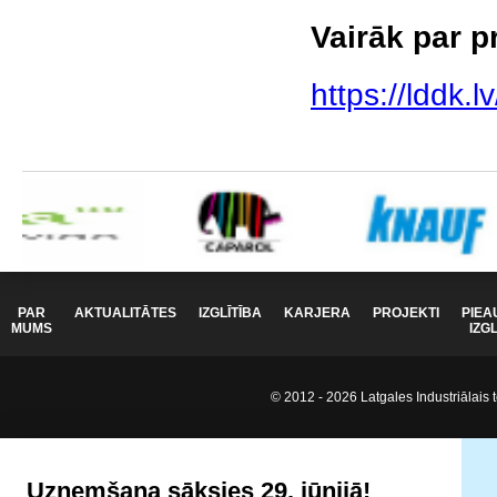
Vairāk par p
https://lddk.lv
PAR
AKTUALITĀTES
IZGLĪTĪBA
KARJERA
PROJEKTI
PIEA
MUMS
IZG
© 2012 - 2026 Latgales Industriālais t
Uzņemšana sāksies 29. jūnijā!