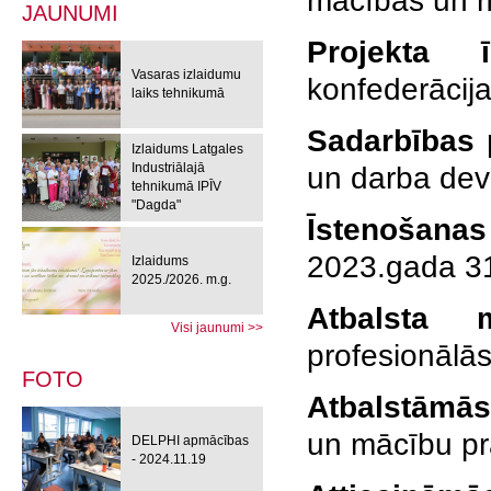
mācībās un m
JAUNUMI
Projekta īs
Vasaras izlaidumu
konfederācij
laiks tehnikumā
Sadarbības p
Izlaidums Latgales
Industriālajā
un darba dev
tehnikumā IPĪV
"Dagda"
Īstenošana
2023.gada 3
Izlaidums
2025./2026. m.g.
Atbalsta
Visi jaunumi >>
profesionālās
FOTO
Atbalstāmās
un mācību p
DELPHI apmācības
- 2024.11.19