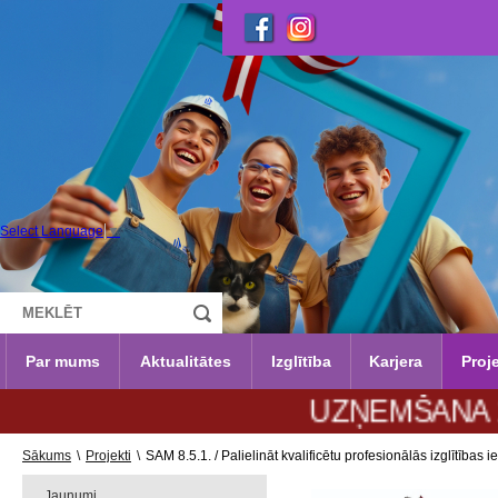
Select Language
▼
Par mums
Aktualitātes
Izglītība
Karjera
Proje
UZŅEMŠANA 2026./2027.m
Sākums
\
Projekti
\
SAM 8.5.1. / Palielināt kvalificētu profesionālās izglītīb
Jaunumi