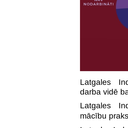
Latgales Ind
darba vidē ba
Latgales
In
mācību praks