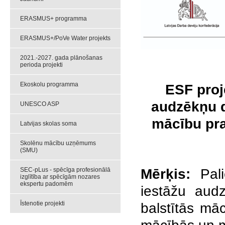
ERASMUS+ programma
ERASMUS+/PoVe Water projekts
2021.-2027. gada plānošanas
perioda projekti
Ekoskolu programma
ESF proj
audzēkņu d
UNESCO ASP
mācību pra
Latvijas skolas soma
Skolēnu mācību uzņēmums
(SMU)
SEC-pLus - spēcīga profesionālā
Mērķis:
Palie
izglītība ar spēcīgām nozares
ekspertu padomēm
iestāžu aud
Īstenotie projekti
balstītās mā