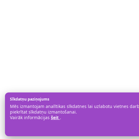
Sīkdatņu paziņojums
Mēs izmantojam analītikas sīkdatnes lai uzlabotu vietnes darbī
piekrītat sīkdatņu izmantošanai.
Vairāk informācijas
šeit
.