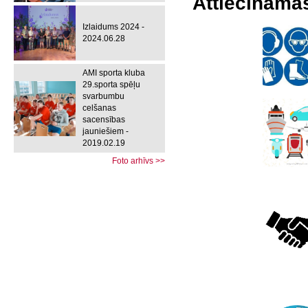
Attiecināmā
Izlaidums 2024 -
2024.06.28
AMI sporta kluba
29.sporta spēļu
svarbumbu
celšanas
sacensības
jauniešiem -
2019.02.19
Foto arhīvs >>