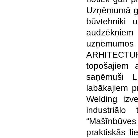
Uzņēmumā gal
būvtehniķi 
audzēkņiem t
uzņēmumos
ARHITECTUR
topošajiem a
saņēmuši L
labākajiem p
Welding izve
industriāl
“Mašīnbūves
praktiskās li