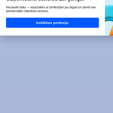
Nezaudē laiku — iepazīsties ar profesijām jau tagad un atrodi sev
piemērotāko nākotnes virzienu.
Izvēlēties profesiju