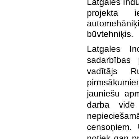
Latgales
Indu
projekta i
automehāniķ
būvtehniķis.
Latgales In
sadarbības
vadītājs 
pirmsākumi
jauniešu apm
darba vidē 
nepiecieša
censoņiem. 
notiek gan p