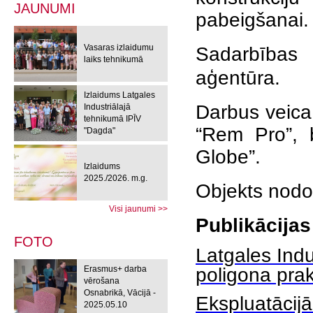
JAUNUMI
pabeigšanai.
Vasaras izlaidumu
Sadarbības p
laiks tehnikumā
aģentūra.
Izlaidums Latgales
Darbus veica
Industriālajā
tehnikumā IPĪV
“Rem Pro”, 
"Dagda"
Globe”.
Izlaidums
2025./2026. m.g.
Objekts nodo
Visi jaunumi >>
Publikācijas
FOTO
Latgales Indu
Erasmus+ darba
poligona pra
vērošana
Osnabrikā, Vācijā -
Ekspluatācijā
2025.05.10