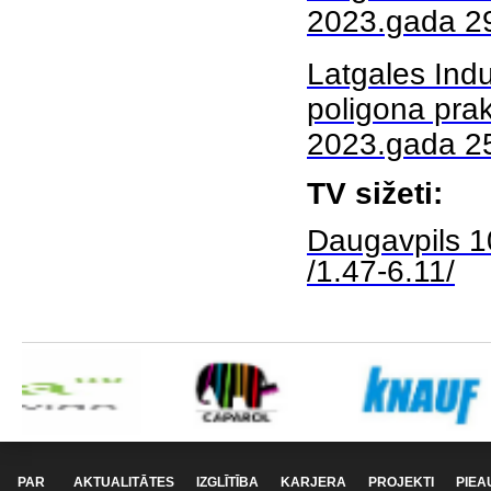
2023.gada 2
Latgales Indu
poligona pra
2023.gada 2
TV sižeti:
Daugavpils 1
/1.47-6.11/
PAR
AKTUALITĀTES
IZGLĪTĪBA
KARJERA
PROJEKTI
PIEA