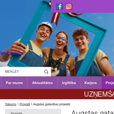
Select Language
▼
Par mums
Aktualitātes
Izglītība
Karjera
Proje
UZŅEMŠANA 2026.
Sākums
\
Projekti
\
Augstas gatavības projekts
Augstas gata
Jaunumi