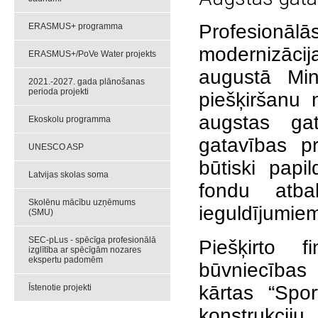
Profesionālās
ERASMUS+ programma
modernizācij
ERASMUS+/PoVe Water projekts
augustā Mini
2021.-2027. gada plānošanas
perioda projekti
piešķiršanu 
augstas gat
Ekoskolu programma
gatavības pr
UNESCO ASP
būtiski papi
Latvijas skolas soma
fondu atba
Skolēnu mācību uzņēmums
ieguldījumie
(SMU)
SEC-pLus - spēcīga profesionālā
Piešķirto f
izglītība ar spēcīgām nozares
ekspertu padomēm
būvniecības
kārtas “Spo
Īstenotie projekti
konstrukci