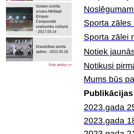
Godam izcīnīta
Noslēgumam t
uzvara Atklātajā
Eiropas
Sporta zāles 
Čempionātā
svarbumbu celšanā
- 2017.05.14
Sporta zālei 
Draudzības sporta
Notiek jaunās
spēles - 2022.05.26
Notikusi pirm
Foto arhīvs >>
Mums būs paš
Publikācija
2023.gada 2
2023.gada 1
2023.gada 21