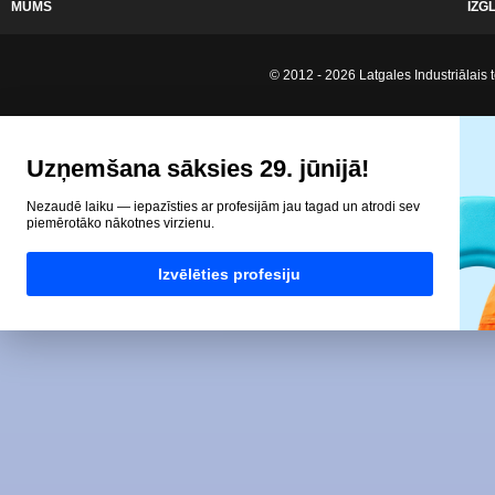
MUMS
IZG
© 2012 - 2026 Latgales Industriālais t
Uzņemšana sāksies 29. jūnijā!
Nezaudē laiku — iepazīsties ar profesijām jau tagad un atrodi sev
piemērotāko nākotnes virzienu.
Izvēlēties profesiju