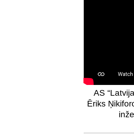
AS “Latvij
Ēriks Ņikifo
inže