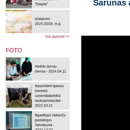
Sarunas 
"Dagda"
Izlaidums
2025./2026. m.g.
Visi jaunumi >>
FOTO
Atvērto durvju
dienas - 2024.04.11
Iepazīstam igauņu
pieredzi
uzņemējdarbībā
lauksaimniecībā -
2022.03.21
Ikgadējais Vakanču
gadatirgus
Tehnikumā -