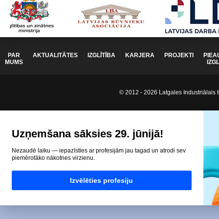
PAR
AKTUALITĀTES
IZGLĪTĪBA
KARJERA
PROJEKTI
PIEA
MUMS
IZG
© 2012 - 2026 Latgales Industriālais t
Uzņemšana sāksies 29. jūnijā!
Nezaudē laiku — iepazīsties ar profesijām jau tagad un atrodi sev
piemērotāko nākotnes virzienu.
Izvēlēties profesiju