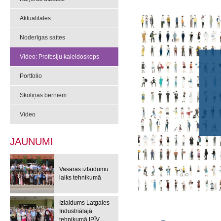
Aktualitātes
Noderīgas saites
Video: Profesiju kaleidoskops
Portfolio
Skoliņas bērniem
Video
JAUNUMI
Vasaras izlaidumu
laiks tehnikumā
Izlaidums Latgales
Industriālajā
tehnikumā IPĪV