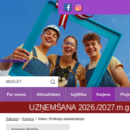
Select Language
▼
Par mums
Aktualitātes
Izglītība
Karjera
Proje
ZŅEMŠANA 2026./2027.m.g. no 29. jūnij
Sākums
\
Karjera
\
Video: Profesiju kaleidoskops
Karjeras atbalsts