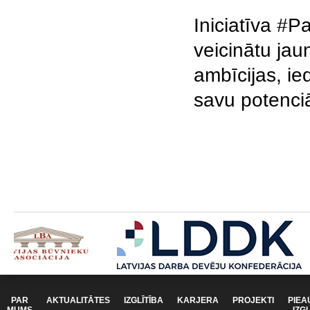
Iniciatīva #P
veicinātu jau
ambīcijas, ie
savu potenciā
PAR
AKTUALITĀTES
IZGLĪTĪBA
KARJERA
PROJEKTI
PIEA