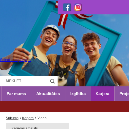
Select Language
▼
Par mums
Aktualitātes
Izglītība
Karjera
Proje
Sākums
\
Karjera
\
Video
Karjeras atbalsts