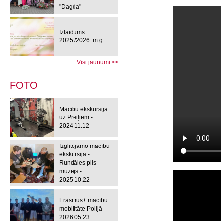
"Dagda"
Izlaidums
2025./2026. m.g.
Visi jaunumi >>
FOTO
Mācību ekskursija
uz Preiļiem -
2024.11.12
Izglītojamo mācību
ekskursija -
Rundāles pils
muzejs -
2025.10.22
Erasmus+ mācību
mobilitāte Polijā -
2026.05.23