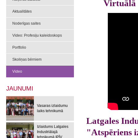
Virtuālā
Aktualitātes
Noderīgas saites
Video: Profesiju kaleidoskops
Portfolio
Skoliņas bērniem
Video
JAUNUMI
Vasaras izlaidumu
laiks tehnikumā
Latgales Ind
Izlaidums Latgales
"Atspēriens 
Industriālajā
tehnikumā IPĪV