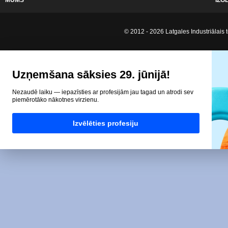
MUMS
IZG
© 2012 - 2026 Latgales Industriālais t
Uzņemšana sāksies 29. jūnijā!
Nezaudē laiku — iepazīsties ar profesijām jau tagad un atrodi sev
piemērotāko nākotnes virzienu.
Izvēlēties profesiju