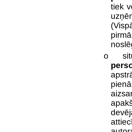
tiek 
uzņē
(Visp
pirmā
noslē
o
si
pers
apstr
pienā
aizsa
apakš
devēj
atti
autor