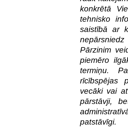
konkrētā Vi
tehnisko inf
saistībā ar 
nepārsniedz 
Pārzinim vei
piemēro ilgā
termiņu. Pa
rīcībspējas 
vecāki vai at
pārstāvji, 
administratī
patstāvīgi.