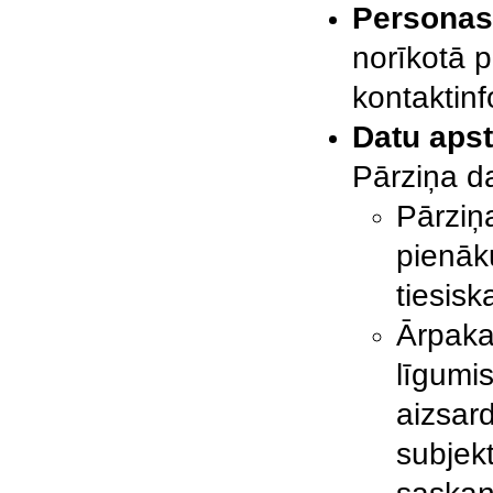
Personas 
norīkotā 
kontaktin
Datu apst
Pārziņa d
Pārziņ
pienāk
tiesisk
Ārpakal
līgumi
aizsar
subjekt