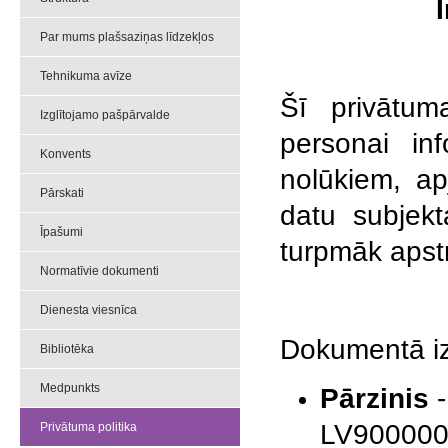
Par mums plašsaziņas līdzekļos
Tehnikuma avīze
Šī privātum
Izglītojamo pašpārvalde
personai in
Konvents
nolūkiem, ap
Pārskati
datu subjekt
Īpašumi
turpmāk apstr
Normatīvie dokumenti
Dienesta viesnīca
Dokumentā iz
Bibliotēka
Medpunkts
Pārzinis
-
LV9000006
Privātuma politika