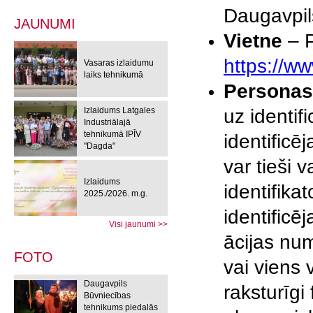
Daugavpil
JAUNUMI
Vietne
– P
https://www
Vasaras izlaidumu
laiks tehnikumā
Personas
Izlaidums Latgales
uz identif
Industriālajā
tehnikumā IPĪV
identificē
"Dagda"
var tieši v
Izlaidums
identifika
2025./2026. m.g.
identificē
Visi jaunumi >>
ācijas num
FOTO
vai viens 
Daugavpils
raksturīgi
Būvniecības
tehnikums piedalās