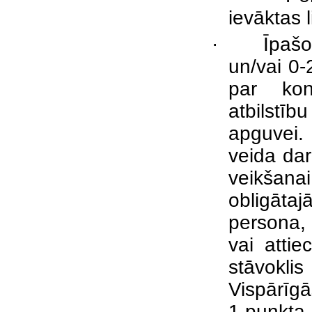
ievāktas 
·
Īpašo
un/vai 0-
par kon
atbilstī
apguvei.
veida dar
veikšana
obligātaj
persona,
vai atti
stāvokli
Vispārīg
1.punkta 