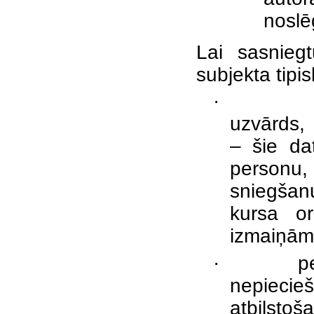
noslē
Lai sasnieg
subjekta tipi
·
uzvārds, 
– šie dat
personu
sniegšan
kursa or
izmaiņām,
·
p
nepiecie
atbilstoša