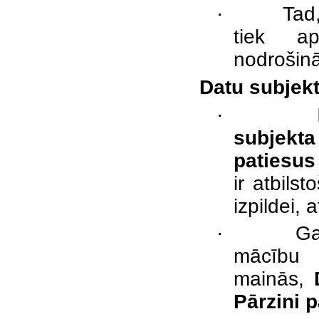
·
Tad,
tiek ap
nodrošin
Datu subjekt
·
subjekt
patiesus
ir atbils
izpildei, 
·
Ga
mācību p
mainās,
Pārzini 