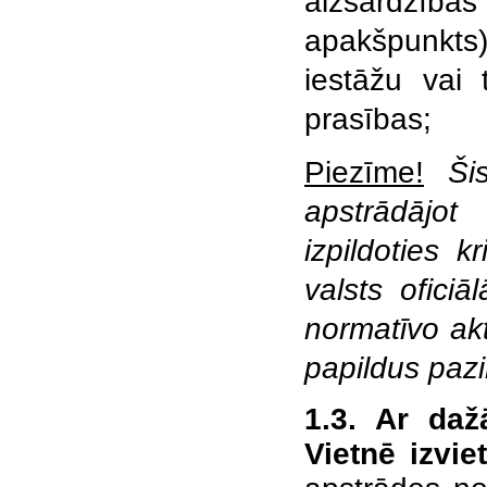
aizsardzīb
apakšpunkts)
iestāžu vai 
prasības;
Piezīme!
Ši
apstrādājo
izpildoties 
valsts ofici
normatīvo ak
papildus paz
1.3. Ar daž
Vietnē izvi