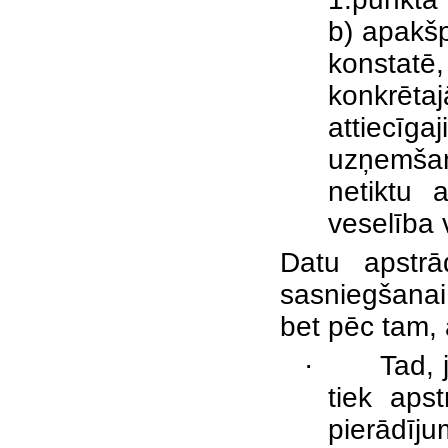
b) apakšp
konstatē
konkrēta
attiecīg
uzņemša
netiktu 
veselība 
Datu apstrā
sasniegšanai
bet pēc tam, 
·
Tad, 
tiek aps
pierādīj