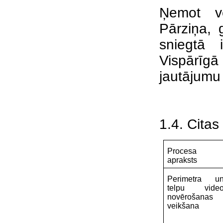
Ņemot vē
Pārziņa, 
sniegtā 
Vispārīgā 
jautājumu
1.4. Citas
Procesa
apraksts
Perimetra u
telpu vide
novērošanas
veikšana