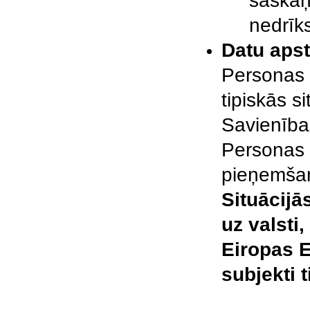
saskaņ
nedrīks
Datu apst
Personas 
tipiskās s
Savienības
Personas 
pieņemšan
Situācijā
uz valsti
Eiropas 
subjekti t