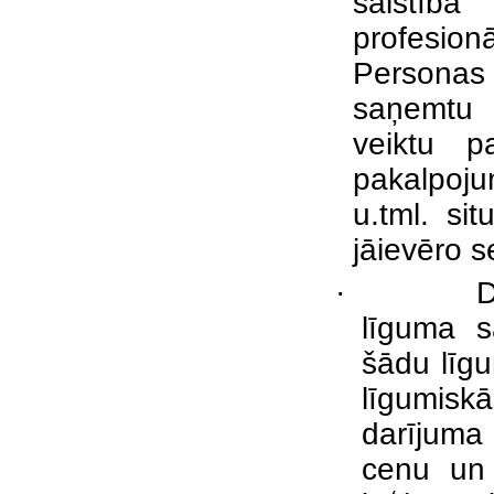
saistībā
profesi
Personas 
saņemtu 
veiktu p
pakalpoju
u.tml. si
jāievēro se
·
D
līguma s
šādu līgu
līgumiskā
darījuma 
cenu un 