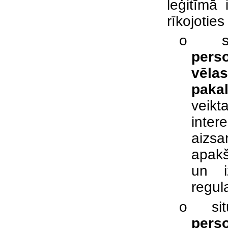
leģitīmā
rīkojoties 
o
pers
vēl
paka
veik
inte
aizsa
apakš
un i
regul
o
si
perso