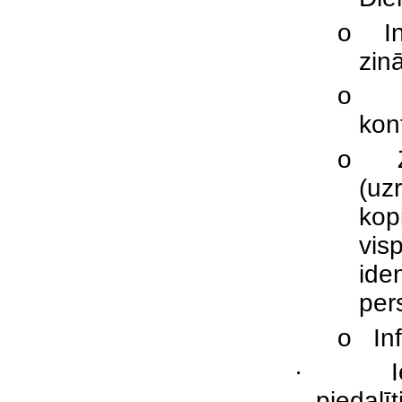
o
I
zin
o
kon
o
(uz
kop
vis
ide
per
o
In
·
pieda