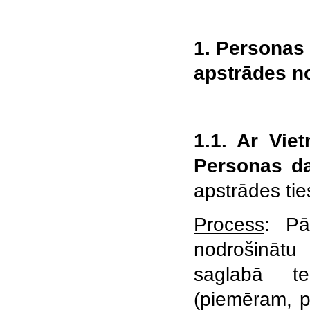
1. Personas 
apstrādes no
1.1. Ar Vie
Personas da
apstrādes ti
Process
: Pā
nodrošinātu 
saglabā te
(piemēram, p