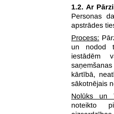
1.2. Ar Pārz
Personas da
apstrādes ti
Process:
Pārz
un nodod to
iestādēm v
saņemšanas 
kārtībā, neat
sākotnējais n
Nolūks un T
noteikto p