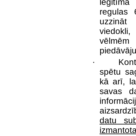
leģitīmā
regulas 
uzzināt
viedokli
vēlmēm p
piedāvāju
·
Kont
spētu sa
kā arī, l
savas da
informāci
aizsardz
datu sub
izmantot