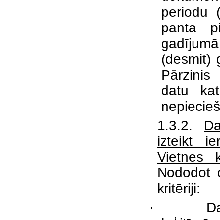
periodu 
panta p
gadījumā
(desmit) 
Pārzinis
datu kat
nepiecie
1.3.2.
Da
izteikt i
Vietnes 
Nododot d
kritēriji:
·
Da