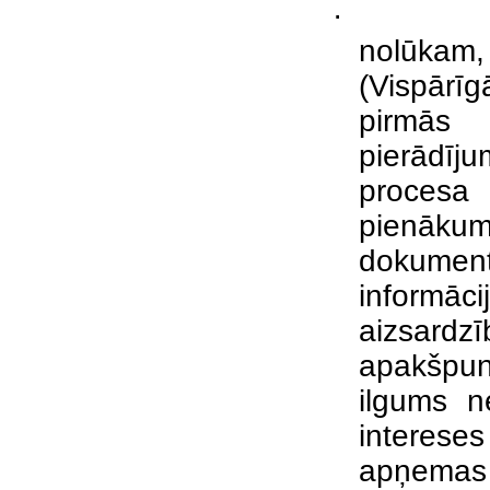
·
nolūkam
(Vispārī
pirmās 
pierādīj
procesa 
pienāku
dokumen
informāci
aizsardz
apakšpun
ilgums n
intereses
apņemas 