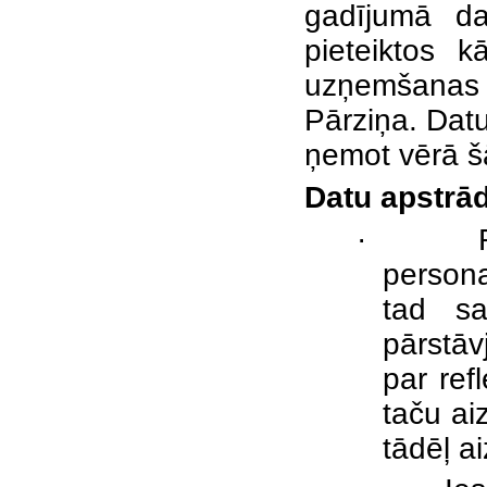
gadījumā dat
pieteiktos 
uzņemšanas k
Pārziņa. Datu
ņemot vērā šā
Datu apstrā
·
persona
tad sa
pārstāv
par ref
taču ai
tādēļ a