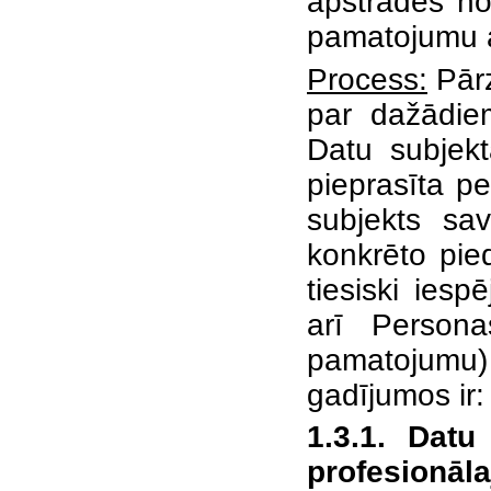
apstrādes no
pamatojumu a
Process:
Pārz
par dažādie
Datu subjekt
pieprasīta p
subjekts sa
konkrēto pie
tiesiski iesp
arī Persona
pamatojum
gadījumos ir:
1.3.1. Datu
profesionā