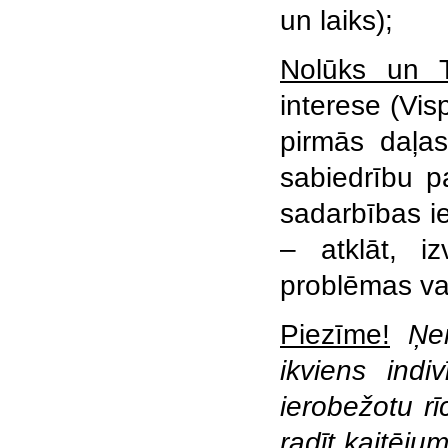
un laiks);
Nolūks un T
interese (Vis
pirmās daļas
sabiedrību p
sadarbības i
– atklāt, iz
problēmas vai
Piezīme!
Ņe
ikviens indi
ierobežotu rī
radīt kaitēj