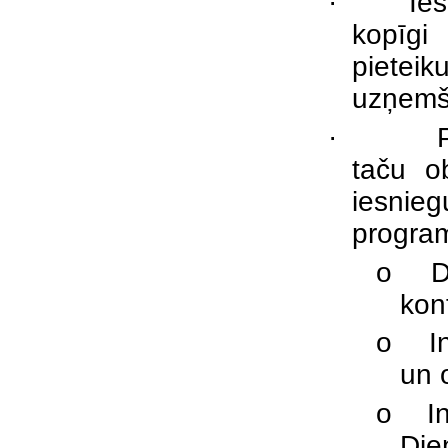
·
Ies
kopīgi 
pietei
uzņemša
·
taču ob
iesni
progra
o
D
kon
o
I
un 
o
I
Die