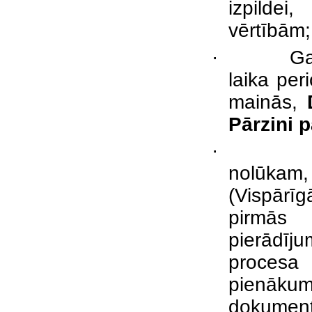
izpildei
vērtībām;
·
Ga
laika per
mainās,
Pārzini 
·
nolūkam
(Vispārī
pirmās 
pierādīj
procesa 
pienāku
dokumentu