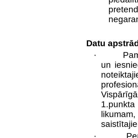
preten
negara
Datu apstrād
·
Pam
un iesnie
noteikt
profesio
Vispārīg
1.punkt
likumam, 
saistītaj
·
Pe