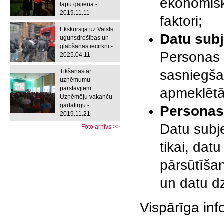
ekonomiskā
lāpu gājienā -
2019.11.11
faktori;
Ekskursija uz Valsts
Datu sub
ugunsdrošības un
glābšanas iecirkni -
Personas 
2025.04.11
sasniegša
Tikšanās ar
uzņēmumu
pārstāvjiem
apmeklētā
Uzņēmēju vakanču
gadatirgū -
Personas
2019.11.21
Datu subje
Foto arhīvs >>
tikai, dat
pārsūtīša
un datu d
Vispārīga inf