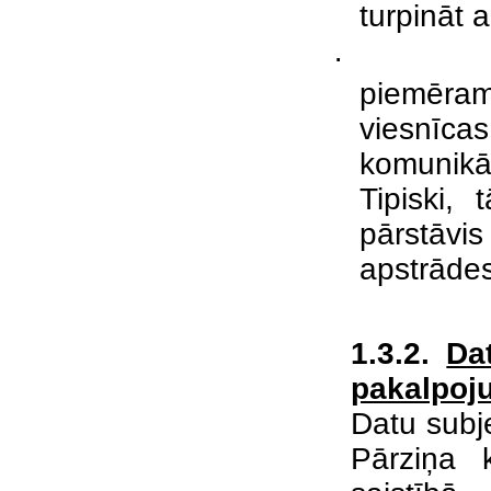
turpināt 
·
piemēram,
viesnīca
komunikāc
Tipiski, 
pārstāvi
apstrāde
1.3.2.
Da
pakalpoj
Datu subje
Pārziņa k