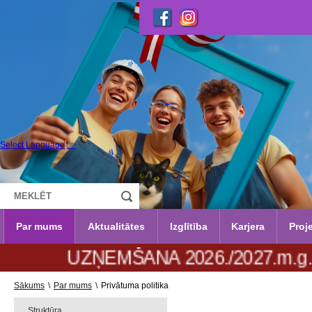
Select Language
▼
Par mums
Aktualitātes
Izglītība
Karjera
Proje
ŅEMŠANA 2026./2027.m.g. no 29. jūnija
Sākums
\
Par mums
\
Privātuma politika
Struktūra