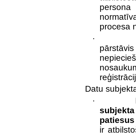
persona 
normatīva
procesa n
·
pārstāv
nepiecie
nosaukum
reģistrāc
Datu subjekt
·
subjekt
patiesus
ir atbils