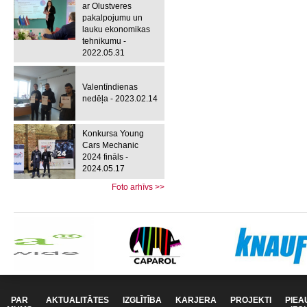
ar Olustveres
pakalpojumu un
lauku ekonomikas
tehnikumu -
2022.05.31
Valentīndienas
nedēļa - 2023.02.14
Konkursa Young
Cars Mechanic
2024 fināls -
2024.05.17
Foto arhīvs >>
PAR
AKTUALITĀTES
IZGLĪTĪBA
KARJERA
PROJEKTI
PIEA