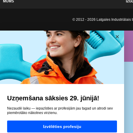
MUMS
IZG
© 2012 - 2026 Latgales Industriālais t
×
Uzņemšana sāksies 29. jūnijā!
Nezaudē laiku — iepazīsties ar profesijām jau tagad un atrodi sev
piemērotāko nākotnes virzienu.
Izvēlēties profesiju