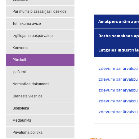
Par mums plašsaziņas līdzekļos
Amatpersonām aprē
Tehnikuma avīze
Darba samaksas ap
Izglītojamo pašpārvalde
Konvents
Latgales Industriā
Pārskati
Izdevumi par ārvalstu
Īpašumi
Izdevumi par ārvalstu
Normatīvie dokumenti
Izdevumi par ārvalstu
Dienesta viesnīca
Izdevumi par ārvalstu
Bibliotēka
Izdevumi par ārvalstu
Medpunkts
Privātuma politika