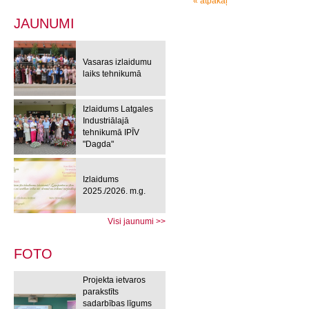
« atpakaļ
JAUNUMI
Vasaras izlaidumu
laiks tehnikumā
Izlaidums Latgales
Industriālajā
tehnikumā IPĪV
"Dagda"
Izlaidums
2025./2026. m.g.
Visi jaunumi >>
FOTO
Projekta ietvaros
parakstīts
sadarbības līgums