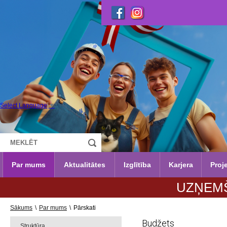
Select Language
▼
Par mums
Aktualitātes
Izglītība
Karjera
Proje
UZŅEMŠANA 20
Sākums
\
Par mums
\
Pārskati
Budžets
Struktūra